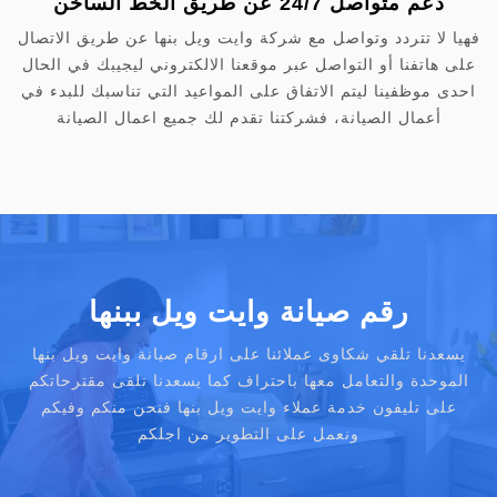
دعم متواصل 24/7 عن طريق الخط الساخن
فهيا لا تتردد وتواصل مع شركة وايت ويل بنها عن طريق الاتصال
على هاتفنا أو التواصل عبر موقعنا الالكتروني ليجيبك في الحال
احدى موظفينا ليتم الاتفاق على المواعيد التي تناسبك للبدء في
أعمال الصيانة، فشركتنا تقدم لك جميع اعمال الصيانة
رقم صيانة وايت ويل ببنها
يسعدنا تلقي شكاوى عملائنا على ارقام صيانة وايت ويل بنها
الموحدة والتعامل معها باحتراف كما يسعدنا تلقى مقترحاتكم
على تليفون خدمة عملاء وايت ويل بنها فنحن منكم وفيكم
ونعمل على التطوير من اجلكم